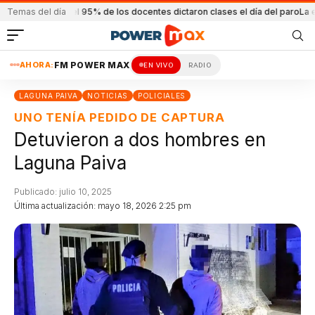
r
Más del 95% de los docentes dictaron clases el día del paro
Temas del día
La esposa del 
AHORA:
FM POWER MAX
EN VIVO
RADIO
LAGUNA PAIVA
NOTICIAS
POLICIALES
UNO TENÍA PEDIDO DE CAPTURA
Detuvieron a dos hombres en
Laguna Paiva
Publicado: julio 10, 2025
Última actualización: mayo 18, 2026 2:25 pm