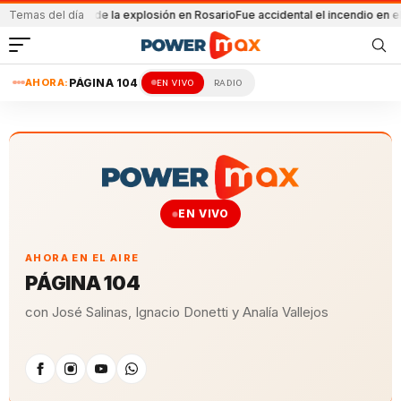
umplen 13 años de la explosión en Rosario
Temas del día
Fue accidental el incendio en el 
AHORA:
PÁGINA 104
EN VIVO
RADIO
EN VIVO
AHORA EN EL AIRE
PÁGINA 104
con José Salinas, Ignacio Donetti y Analía Vallejos