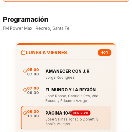
Programación
FM Power Max · Recreo, Santa Fe
LUNES A VIERNES
HOY
05:00
AMANECER CON J.R
07:00
Jorge Rodríguez
07:00
EL MUNDO Y LA REGIÓN
09:30
José Rosso, Gabriela Rey, Vito
Rosso y Eduardo Azoge
09:30
PÁGINA 104
EN VIVO
11:00
José Salinas, Ignacio Donetti y
Analía Vallejos