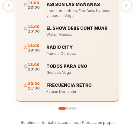
11:00
ASÍ SON LAS MAÑANAS
13:00
Leonardo Lebran, Estefania Larossa
y Joaquin Vega
14:00
EL SHOW DEBE CONTINUAR
16:00
Walter Mamías
16:00
RADIO CITY
18:00
Pamela Córdoba
18:00
TODOS PARA UNO
20:00
Gustavo Vega
20:00
FRECUENCIA RETRO
21:00
Fabián Demarchi
Boletines informativos cada hora · Producción propia