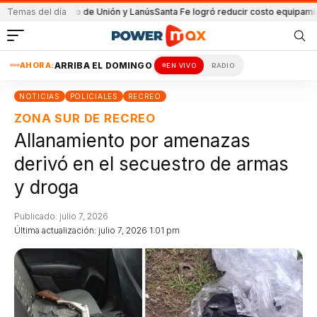
el partido de Unión y Lanús
Temas del día
Santa Fe logró reducir costo equipamiento Sur
AHORA:
ARRIBA EL DOMINGO
EN VIVO
RADIO
NOTICIAS
POLICIALES
RECREO
ZONA SUR DE RECREO
Allanamiento por amenazas
derivó en el secuestro de armas
y droga
Publicado: julio 7, 2026
Última actualización: julio 7, 2026 1:01 pm