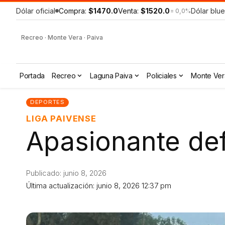
Dólar oficial
Compra:
$1470.0
Venta:
$1520.0
Dólar blue
= 0,0%
Recreo · Monte Vera · Paiva
Portada
Recreo
Laguna Paiva
Policiales
Monte Ver
DEPORTES
LIGA PAIVENSE
Apasionante def
Publicado: junio 8, 2026
Última actualización: junio 8, 2026 12:37 pm