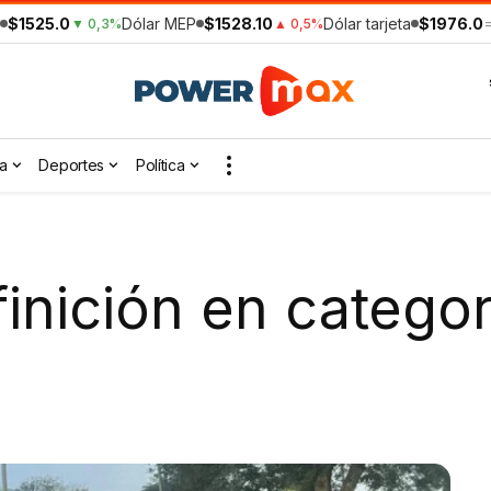
$1525.0
Dólar MEP
$1528.10
Dólar tarjeta
$1976.0
▼ 0,3%
▲ 0,5%
a
Deportes
Política
inición en categor