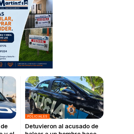
POLICIALES
 de
Detuvieron al acusado de
e y el
balear a un hombre hace