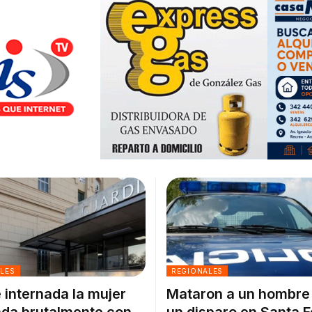
ALES
REGIONALES
 internada la mujer
Mataron a un hombre
da brutalmente con
un disparo en Santa F