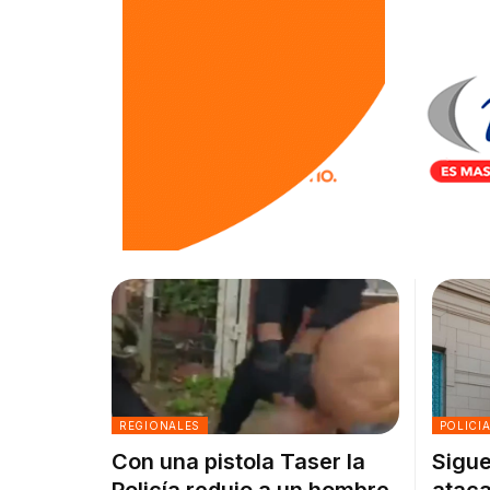
REGIONALES
POLICI
Con una pistola Taser la
Sigue
Policía redujo a un hombre
ataca