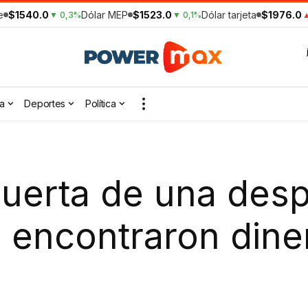
e
$1540.0
Dólar MEP
$1523.0
Dólar tarjeta
$1976.0
▼ 0,3%
▼ 0,1%
▲
a
Deportes
Política
puerta de una des
 encontraron dine