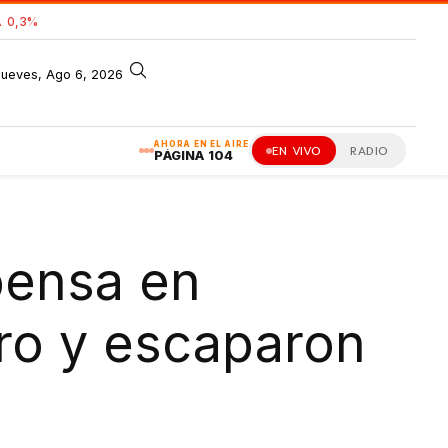
 0,3%
jueves, Ago 6, 2026
AHORA EN EL AIRE
EN VIVO
RADIO
PÁGINA 104
pensa en
ro y escaparon