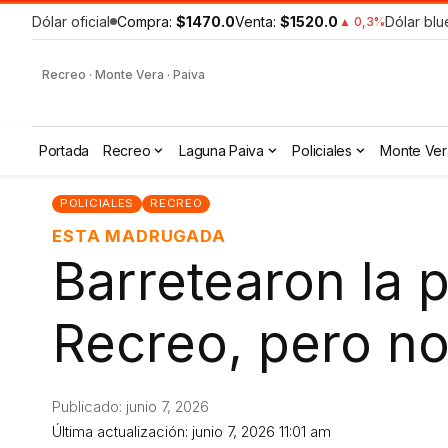
Dólar oficial
Compra:
$1470.0
Venta:
$1520.0
Dólar blu
▲ 0,3%
Recreo · Monte Vera · Paiva
Portada
Recreo
Laguna Paiva
Policiales
Monte Ver
POLICIALES
RECREO
ESTA MADRUGADA
Barretearon la 
Recreo, pero no
Publicado: junio 7, 2026
Última actualización: junio 7, 2026 11:01 am