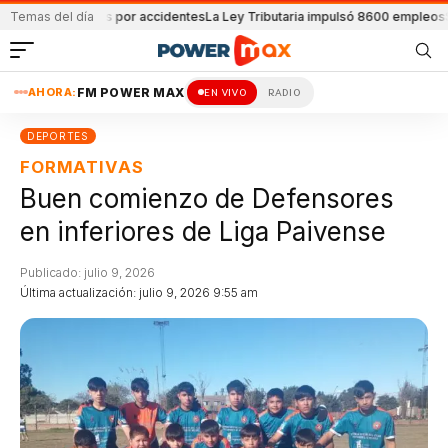
32 muertes por accidentes
Temas del día
La Ley Tributaria impulsó 8600 empleos
Se constr
AHORA:
FM POWER MAX
EN VIVO
RADIO
DEPORTES
FORMATIVAS
Buen comienzo de Defensores
en inferiores de Liga Paivense
Publicado: julio 9, 2026
Última actualización: julio 9, 2026 9:55 am