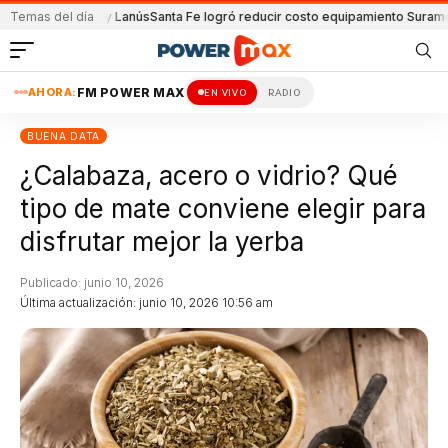
ión y Lanús
Temas del día
Santa Fe logró reducir costo equipamiento Suramericanos
Deten
AHORA:
FM POWER MAX
EN VIVO
RADIO
BUENA DATA
¿Calabaza, acero o vidrio? Qué
tipo de mate conviene elegir para
disfrutar mejor la yerba
Publicado: junio 10, 2026
Última actualización: junio 10, 2026 10:56 am