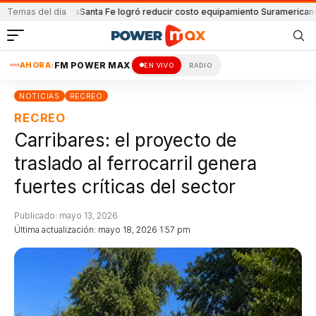
ón y Lanús
Temas del día
Santa Fe logró reducir costo equipamiento Suramericanos
Deteni
AHORA:
FM POWER MAX
EN VIVO
RADIO
NOTICIAS
RECREO
RECREO
Carribares: el proyecto de
traslado al ferrocarril genera
fuertes críticas del sector
Publicado: mayo 13, 2026
Última actualización: mayo 18, 2026 1:57 pm