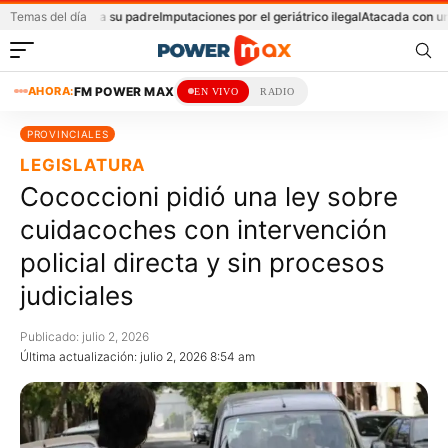
menazar a su padre
Temas del día
Imputaciones por el geriátrico ilegal
Atacada con una piedra 
AHORA:
FM POWER MAX
EN VIVO
RADIO
PROVINCIALES
LEGISLATURA
Cococcioni pidió una ley sobre
cuidacoches con intervención
policial directa y sin procesos
judiciales
Publicado: julio 2, 2026
Última actualización: julio 2, 2026 8:54 am