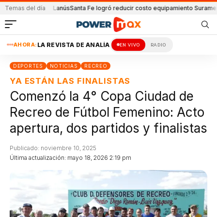
ión y Lanús
Temas del día
Santa Fe logró reducir costo equipamiento Suramericanos
Deteni
AHORA:
LA REVISTA DE ANALÍA
EN VIVO
RADIO
DEPORTES
NOTICIAS
RECREO
YA ESTÁN LAS FINALISTAS
Comenzó la 4° Copa Ciudad de
Recreo de Fútbol Femenino: Acto
apertura, dos partidos y finalistas
Publicado: noviembre 10, 2025
Última actualización: mayo 18, 2026 2:19 pm