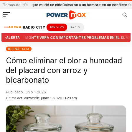
 que murió un niño
Temas del día
Balearon a un hombre en un conflicto familiar
Más del 95% d
AHORA:
RADIO CITY
EN VIVO
RADIO
REO Y MONTE VERA CON IMPORTANTES PROBLEMAS EN EL SUMINISTRO E
ALERTA
BUENA DATA
Cómo eliminar el olor a humedad
del placard con arroz y
bicarbonato
Publicado: junio 1, 2026
Última actualización: junio 1, 2026 11:23 am