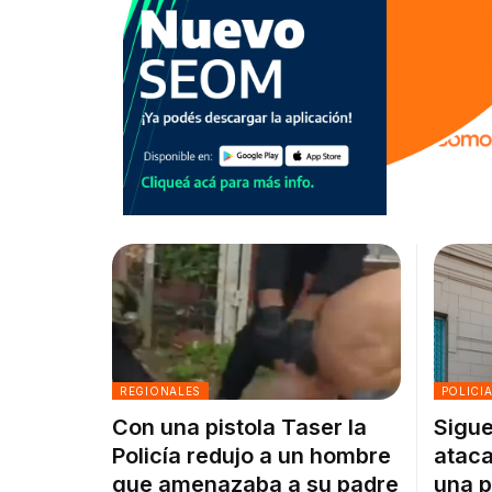
REGIONALES
POLICI
Con una pistola Taser la
Sigue
Policía redujo a un hombre
ataca
que amenazaba a su padre
una p