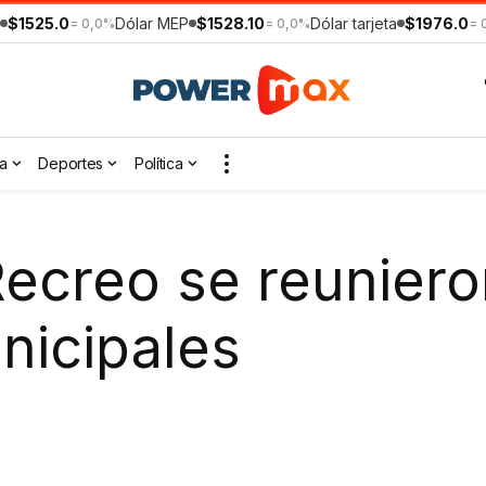
$1525.0
Dólar MEP
$1528.10
Dólar tarjeta
$1976.0
= 0,0%
= 0,0%
= 
a
Deportes
Política
Recreo se reunier
nicipales