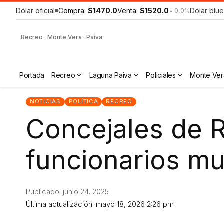
Dólar oficial
Compra:
$1470.0
Venta:
$1520.0
Dólar blue
= 0,0%
Recreo · Monte Vera · Paiva
Portada
Recreo
Laguna Paiva
Policiales
Monte Ver
NOTICIAS
POLÍTICA
RECREO
Concejales de 
funcionarios mu
Publicado: junio 24, 2025
Última actualización: mayo 18, 2026 2:26 pm