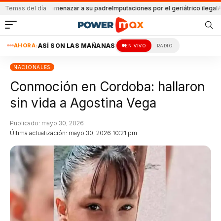
nido por amenazar a su padre
Temas del día
Imputaciones por el geriátrico ilegal
Atacada 
AHORA:
ASÍ SON LAS MAÑANAS
EN VIVO
RADIO
NACIONALES
Conmoción en Cordoba: hallaron
sin vida a Agostina Vega
Publicado: mayo 30, 2026
Última actualización: mayo 30, 2026 10:21 pm