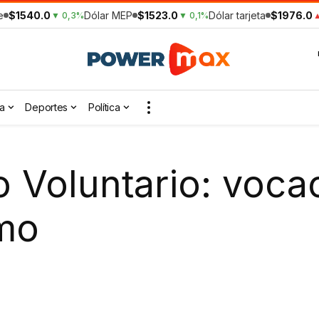
e
$1540.0
Dólar MEP
$1523.0
Dólar tarjeta
$1976.0
▼ 0,3%
▼ 0,1%
▲
a
Deportes
Política
Voluntario: vocaci
imo