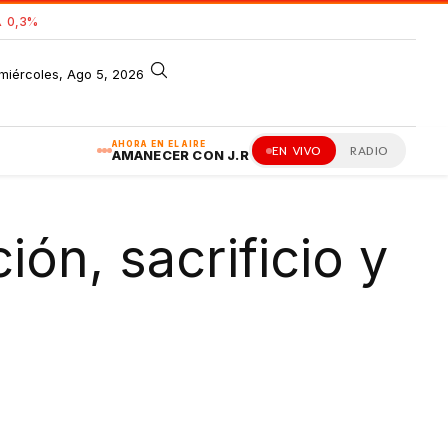
 0,3%
miércoles, Ago 5, 2026
AHORA EN EL AIRE
EN VIVO
RADIO
AMANECER CON J.R
ón, sacrificio y