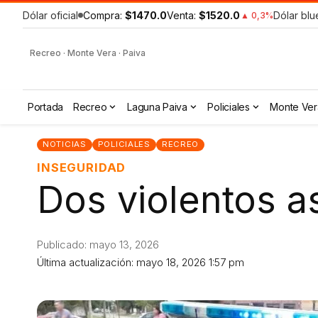
Dólar oficial
Compra:
$1470.0
Venta:
$1520.0
Dólar blu
▲ 0,3%
Recreo · Monte Vera · Paiva
Portada
Recreo
Laguna Paiva
Policiales
Monte Ver
NOTICIAS
POLICIALES
RECREO
INSEGURIDAD
Dos violentos a
Publicado: mayo 13, 2026
Última actualización: mayo 18, 2026 1:57 pm