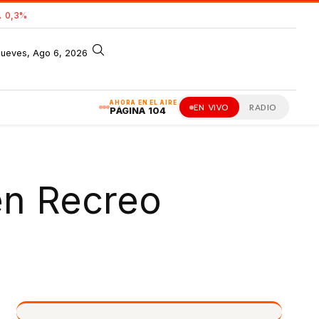
 0,3%
jueves, Ago 6, 2026
AHORA EN EL AIRE
EN VIVO
RADIO
PÁGINA 104
en Recreo