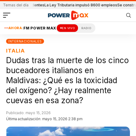
 por accidentes
Temas del día
La Ley Tributaria impulsó 8600 empleos
Se construye otra es
AHORA:
FM POWER MAX
EN VIVO
RADIO
INTERNACIONALES
ITALIA
Dudas tras la muerte de los cinco
buceadores italianos en
Maldivas: ¿Qué es la toxicidad
del oxígeno? ¿Hay realmente
cuevas en esa zona?
Publicado: mayo 15, 2026
Última actualización: mayo 15, 2026 2:38 pm