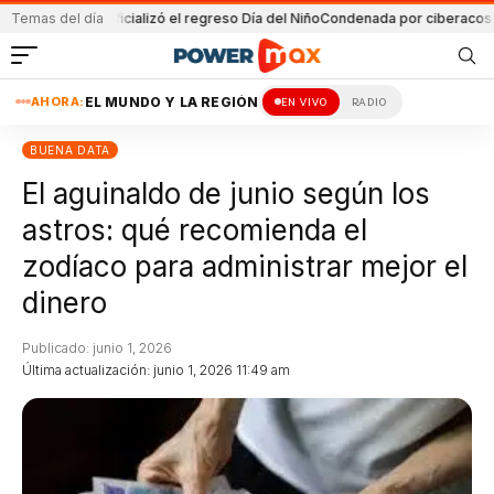
ilei oficializó el regreso Día del Niño
Temas del día
Condenada por ciberacoso en Helvec
AHORA:
EL MUNDO Y LA REGIÓN
EN VIVO
RADIO
BUENA DATA
El aguinaldo de junio según los
astros: qué recomienda el
zodíaco para administrar mejor el
dinero
Publicado: junio 1, 2026
Última actualización: junio 1, 2026 11:49 am