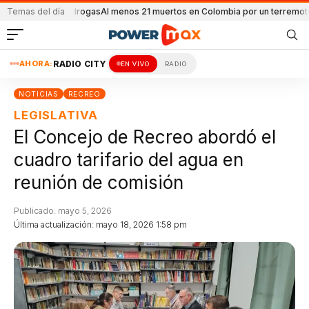
estro de drogas
Temas del día
Al menos 21 muertos en Colombia por un terremoto
Adorni 
AHORA:
RADIO CITY
EN VIVO
RADIO
NOTICIAS
RECREO
LEGISLATIVA
El Concejo de Recreo abordó el
cuadro tarifario del agua en
reunión de comisión
Publicado: mayo 5, 2026
Última actualización: mayo 18, 2026 1:58 pm