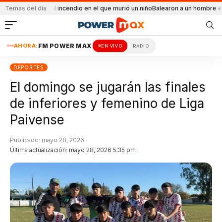
dental el incendio en el que murió un niño
Temas del día
Balearon a un hombre en un conflic
AHORA:
FM POWER MAX
EN VIVO
RADIO
DEPORTES
El domingo se jugarán las finales
de inferiores y femenino de Liga
Paivense
Publicado: mayo 28, 2026
Última actualización: mayo 28, 2026 5:35 pm