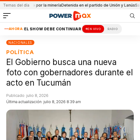
aja a Chile por la minería
Temas del día
Detenida en el partido de Unión y Lanús
Santa Fe lo
AHORA:
EL SHOW DEBE CONTINUAR
EN VIVO
RADIO
NACIONALES
POLÍTICA
El Gobierno busca una nueva
foto con gobernadores durante el
acto en Tucumán
Publicado: julio 8, 2026
Última actualización: julio 8, 2026 8:39 am