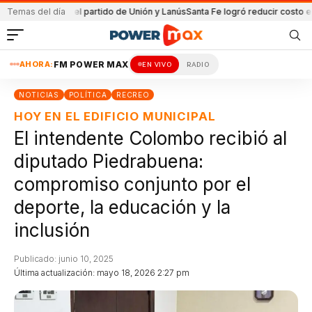
tenida en el partido de Unión y Lanús
Temas del día
Santa Fe logró reducir costo equipam
AHORA:
FM POWER MAX
EN VIVO
RADIO
NOTICIAS
POLÍTICA
RECREO
HOY EN EL EDIFICIO MUNICIPAL
El intendente Colombo recibió al
diputado Piedrabuena:
compromiso conjunto por el
deporte, la educación y la
inclusión
Publicado: junio 10, 2025
Última actualización: mayo 18, 2026 2:27 pm