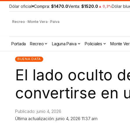
Dólar oficial
Compra:
$1470.0
Venta:
$1520.0
Dólar blu
▲ 0,3%
Recreo · Monte Vera · Paiva
Portada
Recreo
Laguna Paiva
Policiales
Monte Ver
BUENA DATA
El lado oculto de
convertirse en
Publicado: junio 4, 2026
Última actualización: junio 4, 2026 11:37 am