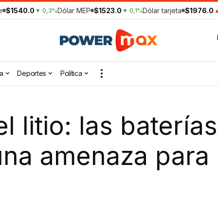
e
$1540.0
Dólar MEP
$1523.0
Dólar tarjeta
$1976.0
▼ 0,3%
▼ 0,1%
▲
a
Deportes
Política
l litio: las batería
 una amenaza para