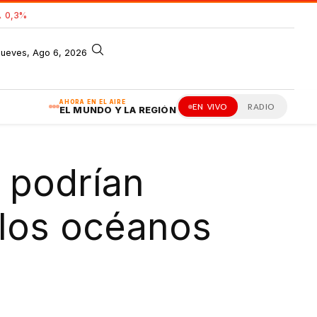
 0,3%
jueves, Ago 6, 2026
AHORA EN EL AIRE
EN VIVO
RADIO
EL MUNDO Y LA REGIÓN
s podrían
 los océanos