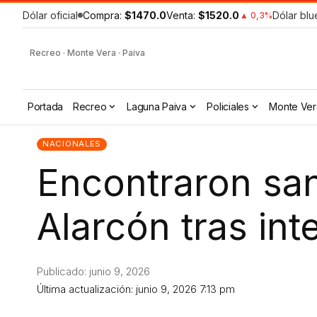
Dólar oficial
Compra:
$1470.0
Venta:
$1520.0
Dólar blu
▲ 0,3%
Recreo · Monte Vera · Paiva
Portada
Recreo
Laguna Paiva
Policiales
Monte Ver
NACIONALES
Encontraron san
Alarcón tras i
Publicado: junio 9, 2026
Última actualización: junio 9, 2026 7:13 pm