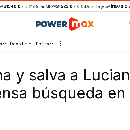
e
$1540.0
Dólar MEP
$1523.0
Dólar tarjeta
$1976.0
▼ 0,3%
▼ 0,1%
▲
a
Deportes
Política
a y salva a Lucian
ntensa búsqueda e