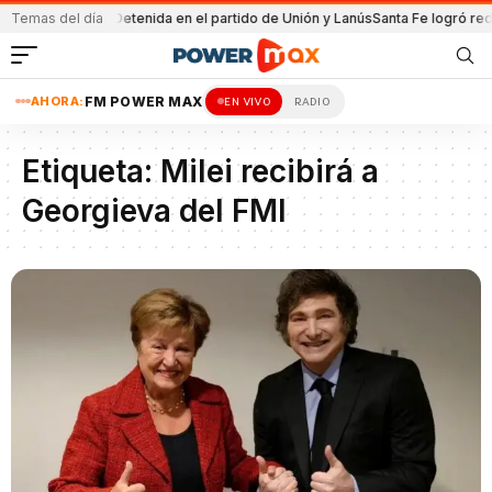
le por la minería
Temas del día
Detenida en el partido de Unión y Lanús
Santa Fe logró redu
AHORA:
FM POWER MAX
EN VIVO
RADIO
Etiqueta:
Milei recibirá a
Georgieva del FMI