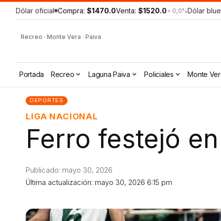
Dólar oficial
Compra:
$1470.0
Venta:
$1520.0
Dólar blue
= 0,0%
Recreo · Monte Vera · Paiva
Portada
Recreo
Laguna Paiva
Policiales
Monte Ver
DEPORTES
LIGA NACIONAL
Ferro festejó en
Publicado: mayo 30, 2026
Última actualización: mayo 30, 2026 6:15 pm