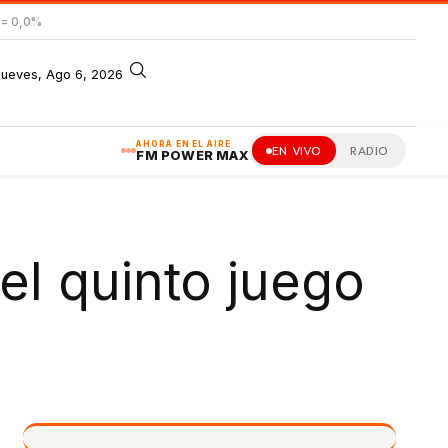
= 0,0%
jueves, Ago 6, 2026
AHORA EN EL AIRE
EN VIVO
RADIO
FM POWER MAX
 el quinto juego