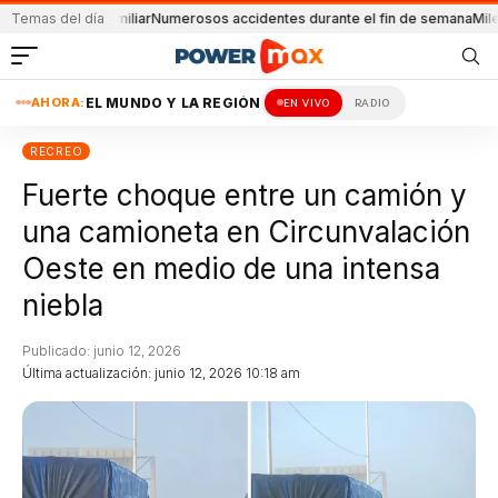
lema familiar
Temas del día
Numerosos accidentes durante el fin de semana
Milei oficial
AHORA:
EL MUNDO Y LA REGIÓN
EN VIVO
RADIO
RECREO
Fuerte choque entre un camión y
una camioneta en Circunvalación
Oeste en medio de una intensa
niebla
Publicado: junio 12, 2026
Última actualización: junio 12, 2026 10:18 am