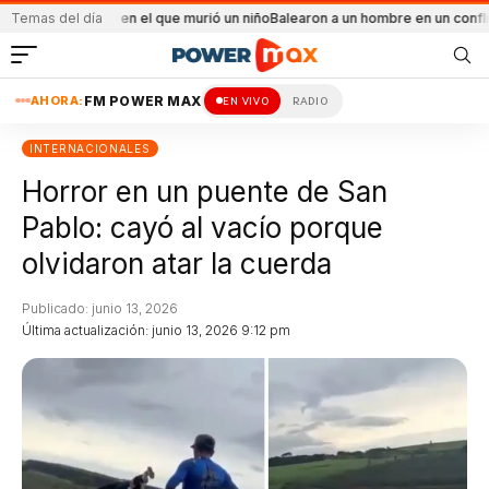
endio en el que murió un niño
Temas del día
Balearon a un hombre en un conflicto familiar
M
AHORA:
FM POWER MAX
EN VIVO
RADIO
INTERNACIONALES
Horror en un puente de San
Pablo: cayó al vacío porque
olvidaron atar la cuerda
Publicado: junio 13, 2026
Última actualización: junio 13, 2026 9:12 pm