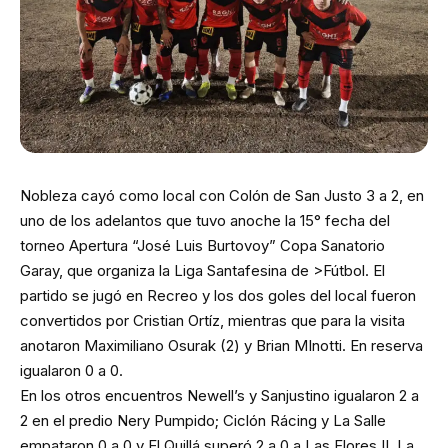
Nobleza cayó como local con Colón de San Justo 3 a 2, en
uno de los adelantos que tuvo anoche la 15° fecha del
torneo Apertura “José Luis Burtovoy” Copa Sanatorio
Garay, que organiza la Liga Santafesina de >Fútbol. El
partido se jugó en Recreo y los dos goles del local fueron
convertidos por Cristian Ortíz, mientras que para la visita
anotaron Maximiliano Osurak (2) y Brian MInotti. En reserva
igualaron 0 a 0.
En los otros encuentros Newell’s y Sanjustino igualaron 2 a
2 en el predio Nery Pumpido; Ciclón Rácing y La Salle
empataron 0 a 0 y El Quillá superó 2 a 0 a Las Flores II. La