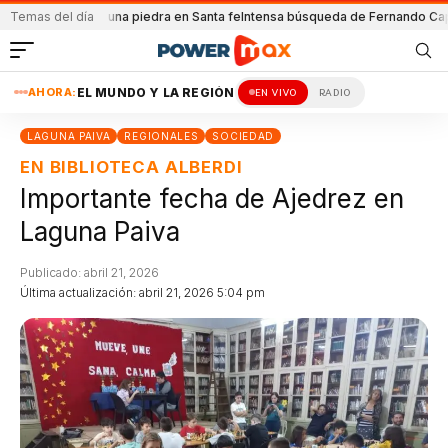
l
Atacada con una piedra en Santa fe
Temas del día
Intensa búsqueda de Fernando Cappi
El
AHORA:
EL MUNDO Y LA REGIÓN
EN VIVO
RADIO
LAGUNA PAIVA
REGIONALES
SOCIEDAD
EN BIBLIOTECA ALBERDI
Importante fecha de Ajedrez en
Laguna Paiva
Publicado: abril 21, 2026
Última actualización: abril 21, 2026 5:04 pm