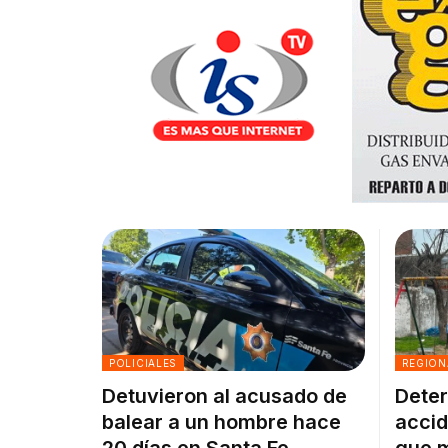
POLICIALES
REGION
Detuvieron al acusado de
Deter
balear a un hombre hace
accid
20 días en Santa Fe
que m