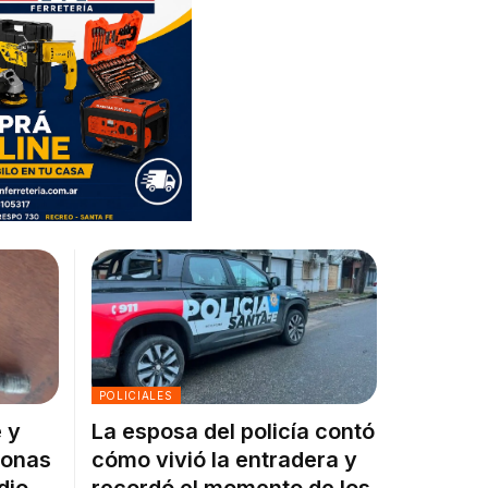
POLICIALES
 y
La esposa del policía contó
sonas
cómo vivió la entradera y
dio
recordó el momento de los