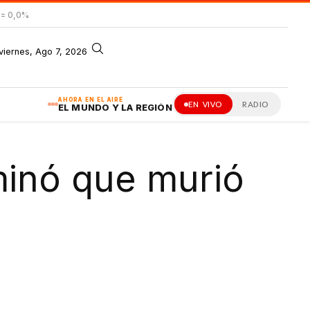
= 0,0%
viernes, Ago 7, 2026
AHORA EN EL AIRE
EN VIVO
RADIO
EL MUNDO Y LA REGIÓN
rminó que murió