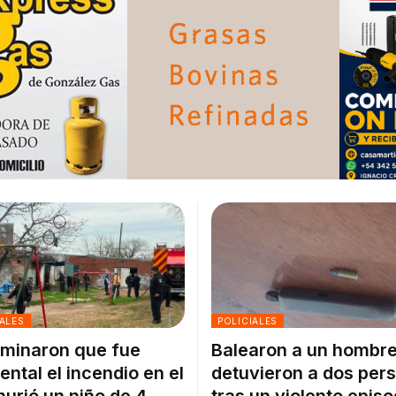
ALES
POLICIALES
minaron que fue
Balearon a un hombre
ental el incendio en el
detuvieron a dos per
urió un niño de 4
tras un violento episo