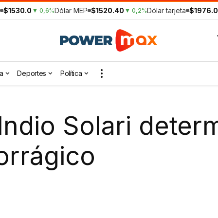
$1530.0
Dólar MEP
$1520.40
Dólar tarjeta
$1976.0
▼ 0,6%
▼ 0,2%
a
Deportes
Política
 Indio Solari dete
rrágico