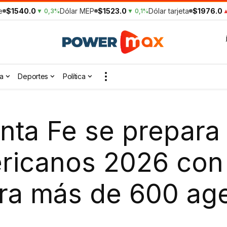
e
$1540.0
Dólar MEP
$1523.0
Dólar tarjeta
$1976.0
▼ 0,3%
▼ 0,1%
▲
a
Deportes
Política
nta Fe se prepara 
ricanos 2026 con
ara más de 600 ag