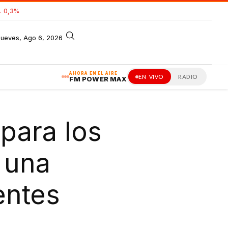
 0,3%
jueves, Ago 6, 2026
AHORA EN EL AIRE
EN VIVO
RADIO
FM POWER MAX
para los
 una
entes