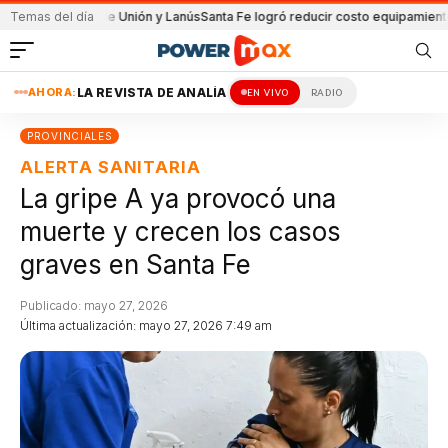
partido de Unión y Lanús
Temas del día
Santa Fe logró reducir costo equipamiento Surame
AHORA:
LA REVISTA DE ANALÍA
EN VIVO
RADIO
PROVINCIALES
ALERTA SANITARIA
La gripe A ya provocó una
muerte y crecen los casos
graves en Santa Fe
Publicado: mayo 27, 2026
Última actualización: mayo 27, 2026 7:49 am