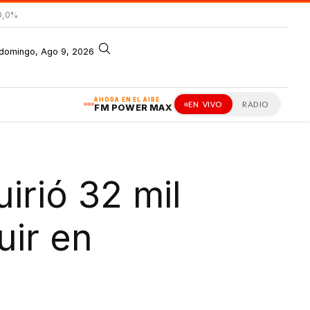
0,0%
domingo, Ago 9, 2026
AHORA EN EL AIRE
EN VIVO
RADIO
FM POWER MAX
irió 32 mil
uir en