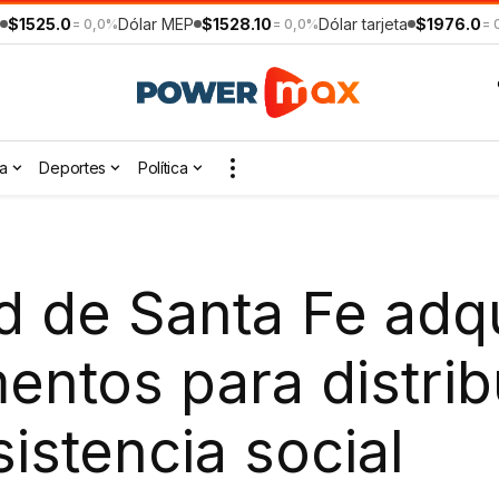
$1525.0
Dólar MEP
$1528.10
Dólar tarjeta
$1976.0
= 0,0%
= 0,0%
= 
a
Deportes
Política
d de Santa Fe adqu
entos para distrib
istencia social