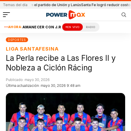
etenida en el partido de Unión y Lanús
Temas del día
Santa Fe logró reducir costo equip
AHORA:
AMANECER CON J.R
EN VIVO
RADIO
DEPORTES
LIGA SANTAFESINA
La Perla recibe a Las Flores II y
Nobleza a Ciclón Rácing
Publicado: mayo 30, 2026
Última actualización: mayo 30, 2026 9:48 am