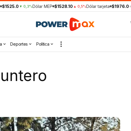
$1525.0
Dólar MEP
$1528.10
Dólar tarjeta
$1976.0
▼ 0,3%
▲ 0,5%
a
Deportes
Política
puntero