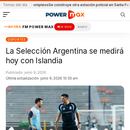
impulsó 8600 empleos
Temas del día
Se construye otra estación policial en Santa Fe
Ladrón b
AHORA:
FM POWER MAX
EN VIVO
RADIO
DEPORTES
La Selección Argentina se medirá
hoy con Islandia
Publicado: junio 9, 2026
Última actualización: junio 9, 2026 10:05 am