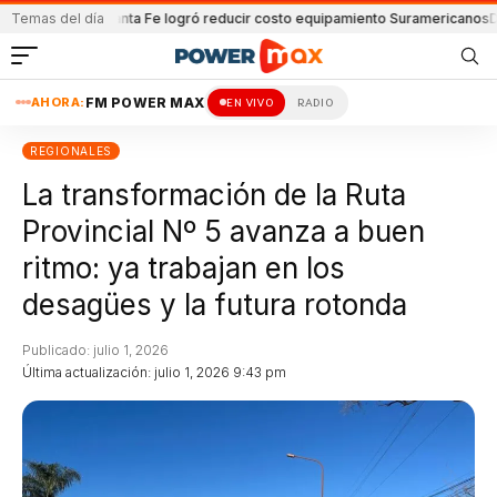
 y Lanús
Temas del día
Santa Fe logró reducir costo equipamiento Suramericanos
Detenido
AHORA:
FM POWER MAX
EN VIVO
RADIO
REGIONALES
La transformación de la Ruta
Provincial Nº 5 avanza a buen
ritmo: ya trabajan en los
desagües y la futura rotonda
Publicado: julio 1, 2026
Última actualización: julio 1, 2026 9:43 pm