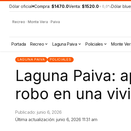
Dólar oficial
Compra:
$1470.0
Venta:
$1520.0
Dólar blue
= 0,0%
Recreo · Monte Vera · Paiva
Portada
Recreo
Laguna Paiva
Policiales
Monte Ver
LAGUNA PAIVA
POLICIALES
Laguna Paiva: a
robo en una viv
Publicado: junio 6, 2026
Última actualización: junio 6, 2026 11:31 am