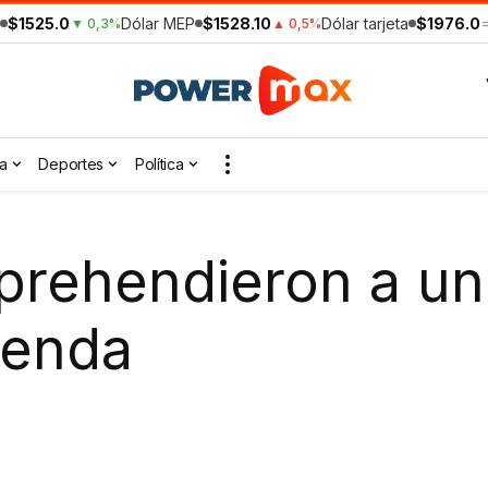
$1525.0
Dólar MEP
$1528.10
Dólar tarjeta
$1976.0
▼ 0,3%
▲ 0,5%
a
Deportes
Política
prehendieron a un
ienda