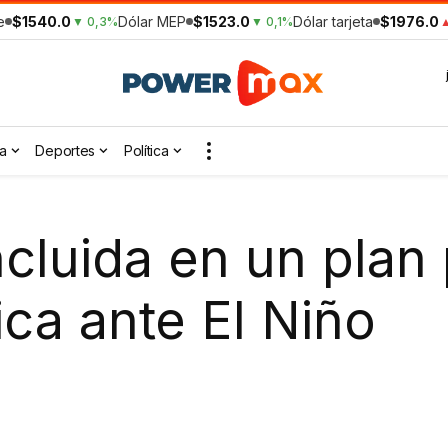
e
$1540.0
Dólar MEP
$1523.0
Dólar tarjeta
$1976.0
▼ 0,3%
▼ 0,1%
▲
a
Deportes
Política
cluida en un plan 
ica ante El Niño