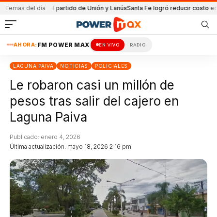
nida en el partido de Unión y Lanús
Temas del día
Santa Fe logró reducir costo equipami
AHORA:
FM POWER MAX
EN VIVO
RADIO
LAGUNA PAIVA
NOTICIAS
POLICIALES
Le robaron casi un millón de
pesos tras salir del cajero en
Laguna Paiva
Publicado: enero 4, 2026
Última actualización: mayo 18, 2026 2:16 pm