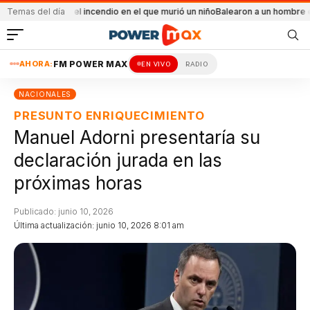
idental el incendio en el que murió un niño
Temas del día
Balearon a un hombre en un confli
AHORA:
FM POWER MAX
EN VIVO
RADIO
NACIONALES
PRESUNTO ENRIQUECIMIENTO
Manuel Adorni presentaría su
declaración jurada en las
próximas horas
Publicado: junio 10, 2026
Última actualización: junio 10, 2026 8:01 am