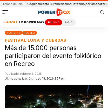
sto equipamiento Suramericanos
Temas del día
Detenido por amenazar a su padre
Imputacio
AHORA:
FM POWER MAX
EN VIVO
RADIO
NOTICIAS
RECREO
FESTIVAL LUNA Y CUERDAS
Más de 15.000 personas
participaron del evento folklórico
en Recreo
Publicado: febrero 3, 2025
Última actualización: mayo 18, 2026 2:37 pm