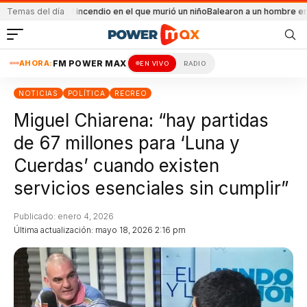
ental el incendio en el que murió un niño
Temas del día
Balearon a un hombre en un conflict
AHORA:
FM POWER MAX
EN VIVO
RADIO
NOTICIAS
POLÍTICA
RECREO
Miguel Chiarena: “hay partidas
de 67 millones para ‘Luna y
Cuerdas’ cuando existen
servicios esenciales sin cumplir”
Publicado: enero 4, 2026
Última actualización: mayo 18, 2026 2:16 pm