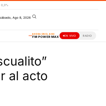
= 0,0%
sábado, Ago 8, 2026
AHORA EN EL AIRE
EN VIVO
RADIO
FM POWER MAX
cualito”
r al acto