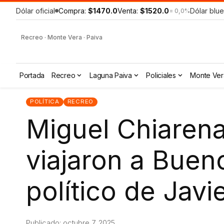
Dólar oficial
Compra:
$1470.0
Venta:
$1520.0
Dólar blue
= 0,0%
Recreo · Monte Vera · Paiva
Portada
Recreo
Laguna Paiva
Policiales
Monte Ver
POLÍTICA
RECREO
Miguel Chiarena
viajaron a Bueno
político de Javie
Publicado: octubre 7, 2025