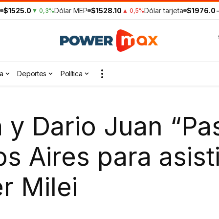
$1525.0
Dólar MEP
$1528.10
Dólar tarjeta
$1976.0
▼ 0,3%
▲ 0,5%
a
Deportes
Política
 y Dario Juan “Pas
s Aires para asisti
r Milei