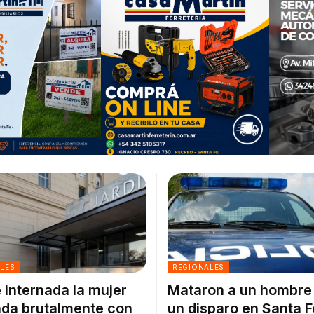
ALES
REGIONALES
 internada la mujer
Mataron a un hombre
da brutalmente con
un disparo en Santa F