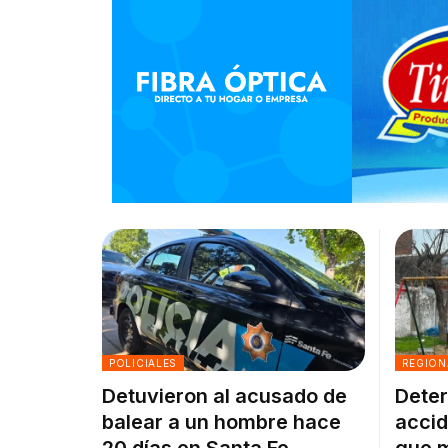
POLICIALES
REGION
Detuvieron al acusado de
Deter
balear a un hombre hace
accid
20 días en Santa Fe
que m