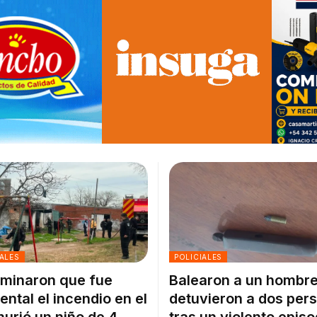
ALES
POLICIALES
minaron que fue
Balearon a un hombre
ental el incendio en el
detuvieron a dos per
urió un niño de 4
tras un violento episo