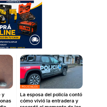
POLICIALES
 y
La esposa del policía contó
sonas
cómo vivió la entradera y
dio
recordó el momento de los