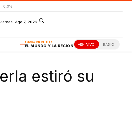
= 0,0%
viernes, Ago 7, 2026
AHORA EN EL AIRE
EN VIVO
RADIO
EL MUNDO Y LA REGIÓN
rla estiró su