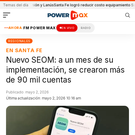
ido de Unión y Lanús
Temas del día
Santa Fe logró reducir costo equipamiento Suramerica
AHORA:
FM POWER MAX
EN VIVO
RADIO
REGIONALES
EN SANTA FE
Nuevo SEOM: a un mes de su
implementación, se crearon más
de 90 mil cuentas
Publicado: mayo 2, 2026
Última actualización: mayo 2, 2026 10:16 am