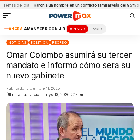
ño
Balearon a un hombre en un conflicto familiar
Temas del día
Más del 95% de los docentes 
AHORA:
AMANECER CON J.R
EN VIVO
RADIO
NOTICIAS
POLÍTICA
RECREO
Omar Colombo asumirá su tercer
mandato e informó cómo será su
nuevo gabinete
Publicado: diciembre 11, 2025
Última actualización: mayo 18, 2026 2:17 pm