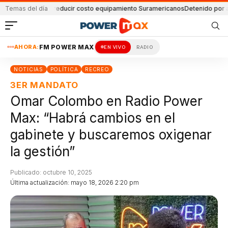
Fe logró reducir costo equipamiento Suramericanos
Temas del día
Detenido por amenazar 
AHORA:
FM POWER MAX
EN VIVO
RADIO
NOTICIAS
POLÍTICA
RECREO
3ER MANDATO
Omar Colombo en Radio Power
Max: “Habrá cambios en el
gabinete y buscaremos oxigenar
la gestión”
Publicado: octubre 10, 2025
Última actualización: mayo 18, 2026 2:20 pm