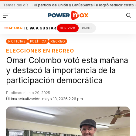
tenida en el partido de Unión y Lanús
Temas del día
Santa Fe logró reducir costo equipa
AHORA:
TE VA A GUSTAR
EN VIVO
RADIO
NOTICIAS
POLÍTICA
RECREO
ELECCIONES EN RECREO
Omar Colombo votó esta mañana
y destacó la importancia de la
participación democrática
Publicado: junio 29, 2025
Última actualización: mayo 18, 2026 2:26 pm